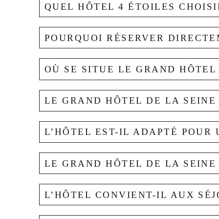
QUEL HÔTEL 4 ÉTOILES CHOISI
POURQUOI RÉSERVER DIRECTEM
Le Grand Hôtel de la Seine est un hôtel 4 étoile
des principaux lieux de visite de la ville.
OÙ SE SITUE LE GRAND HÔTEL 
En réservant directement sur le site officiel du
plateformes de réservation en ligne, offres exclu
LE GRAND HÔTEL DE LA SEINE
Le Grand Hôtel de la Seine est situé à Rouen, a
les rues piétonnes, la cathédrale Notre-Dame d
L’HÔTEL EST-IL ADAPTÉ POUR
Oui, l’hôtel est situé à proximité du centre his
touristiques, les restaurants, les rues commerça
LE GRAND HÔTEL DE LA SEINE
Oui, le Grand Hôtel de la Seine est idéal pour
ville à pied, tout en profitant du confort d’un hôt
L’HÔTEL CONVIENT-IL AUX SÉ
Oui, l’hôtel propose des chambres triples et qu
séjourner confortablement à Rouen en famille.