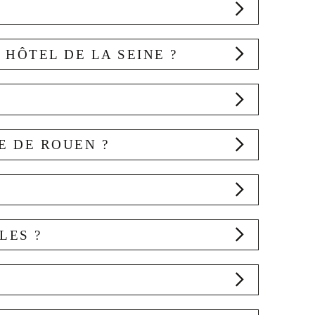
HÔTEL DE LA SEINE ?
e, des quais, de la gare Rouen Rive Droite et
disponibles : jusqu’à -10% par rapport aux
l’hôtel.
E DE ROUEN ?
ent permet de rejoindre facilement les quais,
oindre facilement les principaux sites
LES ?
e du centre historique permet de découvrir la
ffrent des couchages flexibles et permettent de