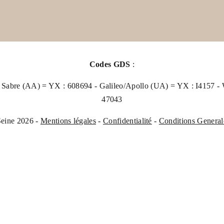
Codes GDS
:
abre (AA) = YX : 608694 - Galileo/Apollo (UA) = YX : I4157 
47043
Seine 2026 -
Mentions légales
-
Confidentialité
-
Conditions General