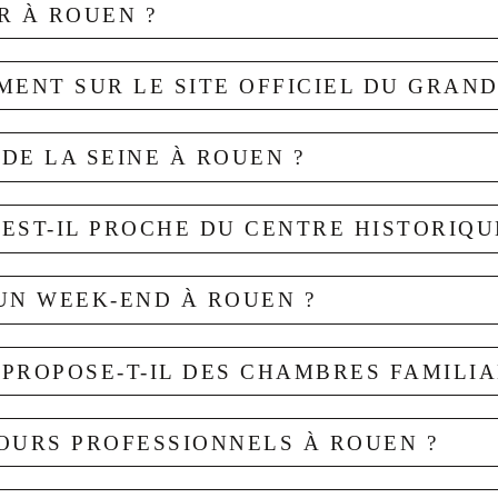
R À ROUEN ?
ENT SUR LE SITE OFFICIEL DU GRAND 
s à Rouen situé au bord de la Seine, à proximité du centre historiqu
DE LA SEINE À ROUEN ?
 Grand Hôtel de la Seine, vous bénéficiez des meilleures conditions 
sives, disponibilités en temps réel et contact direct avec l’équipe de 
 EST-IL PROCHE DU CENTRE HISTORIQU
u bord de la Seine et à proximité du centre historique. Son emplacem
e Rouen, le Gros-Horloge et la gare Rouen Rive Droite.
 UN WEEK-END À ROUEN ?
torique de Rouen. Depuis le Grand Hôtel de la Seine, vous pouvez rej
ntes et les monuments emblématiques de la ville.
 PROPOSE-T-IL DES CHAMBRES FAMILIA
 un week-end à Rouen. Son emplacement au bord de la Seine et proch
el 4 étoiles.
JOURS PROFESSIONNELS À ROUEN ?
adruples adaptées aux familles et aux petits groupes. Ces chambres o