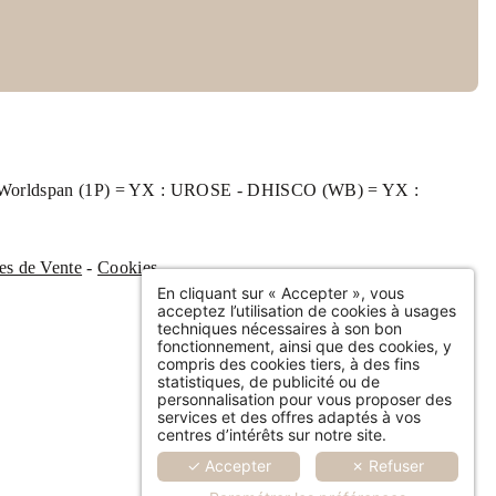
12 minutes de transport
En marchant :
A la sortie de la gare marchez tout
droit sur environ 100 m et descendre sur votre droite
le boulevard des Belges. Quand vous arrivez en fin
du boulevard face à la Seine, l’hôtel se situe sur
- Worldspan (1P) = YX : UROSE - DHISCO (WB) = YX :
votre droite au pied du pont Guillaume le
Conquérant
es de Vente
-
Cookies
En cliquant sur « Accepter », vous
acceptez l’utilisation de cookies à usages
techniques nécessaires à son bon
fonctionnement, ainsi que des cookies, y
compris des cookies tiers, à des fins
statistiques, de publicité ou de
personnalisation pour vous proposer des
services et des offres adaptés à vos
centres d’intérêts sur notre site.
✓ Accepter
✗ Refuser