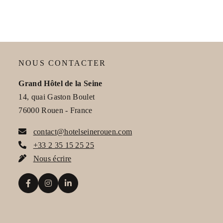
e flexible avec petit-déjeuner inclus, idéale pour profiter d’un séj
 selon l’offre choisie.
NOUS CONTACTER
Grand Hôtel de la Seine
14, quai Gaston Boulet
76000 Rouen - France
contact@hotelseinerouen.com
+33 2 35 15 25 25
Nous écrire