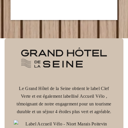
Grand Hôtel de la Seine
NOUS ÉCRIRE
*
Nom
:
*
Prénom
:
CONTACT
Le Grand Hôtel de la Seine obtient le label Clef
Verte et est également labellisé Accueil Vélo ,
+33 2 35 15 25 25
témoignant de notre engagement pour un tourisme
CHAMBRES
*
Téléphone
:
durable et un séjour 4 étoiles plus vert et agréable.
SERVICES